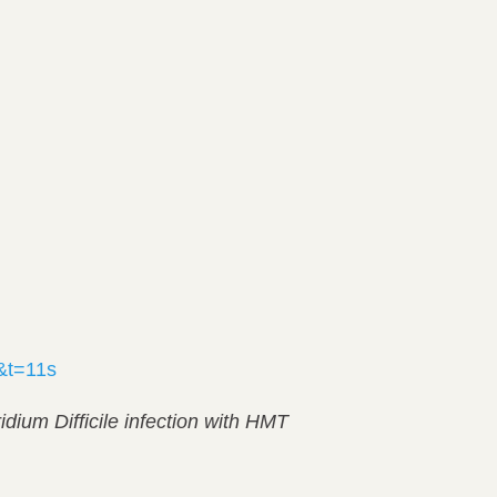
&t=11s
idium Difficile infection with HMT