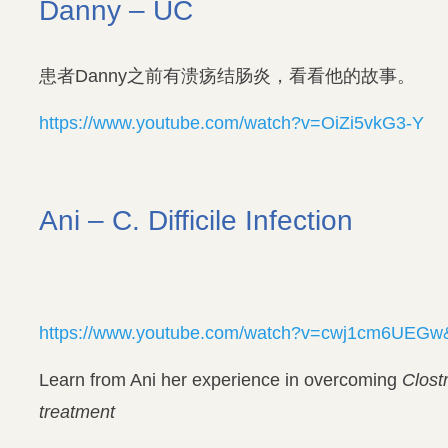
Danny – UC
患者Danny之前有溃疡结肠炎，看看他的故事。
https://www.youtube.com/watch?v=OiZi5vkG3-Y
Ani – C. Difficile Infection
https://www.youtube.com/watch?v=cwj1cm6UEGw
Learn from Ani her experience in overcoming
Clostr
treatment