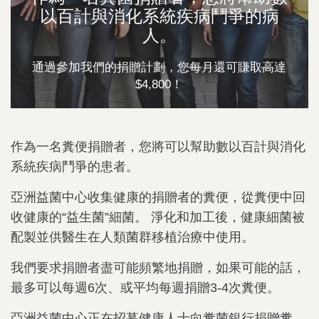
以百計與消化系統疾病鬥爭的病
人。
通過參加我們的捐贈計劃，您每月還可賺取高達
$4,800！
作為一名糞便捐贈者，您將可以幫助數以百計與消化
系統疾病鬥爭的患者。
亞洲益菌中心收集健康的捐贈者的糞便，從糞便中回
收健康的“益生菌”細菌。 淨化和加工後，健康細菌被
配製並供醫生在人類菌群移植治療中使用。
我們要求捐贈者盡可能頻繁地捐贈，如果可能的話，
最多可以每週6次、或平均每週捐贈3-4次糞便。
亞洲益菌中心正在招募健康人士向糞菌銀行捐贈糞